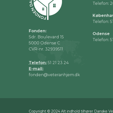
Telefon: 2
Københa
Telefon: 5
Fonden:
Odense
Sdr. Boulevard 15
Telefon: 5
5000 Odense C
CVR-nr. 32939511
Telefon:
51 21 23 24
E-mail:
fonden@veteranhjem.dk
Copyright © 2024 Alt indhold tilhører Danske V