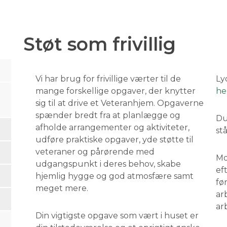
Støt som frivillig
Vi har brug for frivillige værter til de
Ly
mange forskellige opgaver, der knytter
he
sig til at drive et Veteranhjem. Opgaverne
spænder bredt fra at planlægge og
Du
afholde arrangementer og aktiviteter,
st
udføre praktiske opgaver, yde støtte til
veteraner og pårørende med
Mo
udgangspunkt i deres behov, skabe
ef
hjemlig hygge og god atmosfære samt
fø
meget mere.
ar
arb
Din vigtigste opgave som vært i huset er