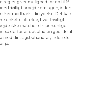
ye regler giver mulighed for op til 15
mers frivilligt arbejde om ugen, inden
r sker modtræk i din ydelse. Det kan
re enkelte tilfælde, hvor frivilligt
bejde ikke matcher din personlige
an, så derfor er det altid en god idé at
le med din sagsbehandler, inden du
r ja.​​