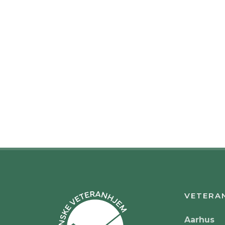
VETERA
Aarhus