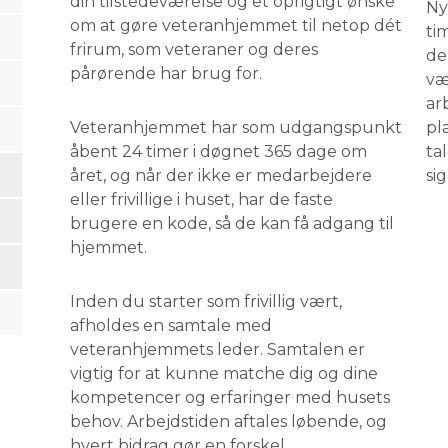
din tilstedeværelse og et oprigtigt ønske
​N
om at gøre veteranhjemmet til netop dét
ti
frirum, som veteraner og deres
de
pårørende har brug for.
væ
ar
Veteranhjemmet har som udgangspunkt
pl
åbent 24 timer i døgnet 365 dage om
ta
året, og når der ikke er medarbejdere
sige
eller frivillige i huset, har de faste
brugere en kode, så de kan få adgang til
hjemmet.
Inden du starter som frivillig vært,
afholdes en samtale med
veteranhjemmets leder. Samtalen er
vigtig for at kunne matche dig og dine
kompetencer og erfaringer med husets
behov. Arbejdstiden aftales løbende, og
hvert bidrag gør en forskel.