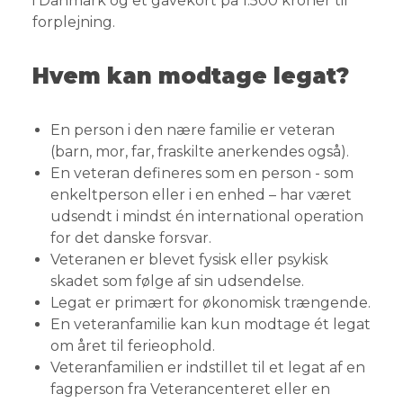
i Danmark og et gavekort på 1.500 kroner til
forplejning.
Hvem kan modtage legat?
En person i den nære familie er veteran
(barn, mor, far, fraskilte anerkendes også).
En veteran defineres som en person - som
enkeltperson eller i en enhed – har været
udsendt i mindst én international operation
for det danske forsvar.
Veteranen er blevet fysisk eller psykisk
skadet som følge af sin udsendelse.
Legat er primært for økonomisk trængende.
En veteranfamilie kan kun modtage ét legat
om året til ferieophold.
Veteranfamilien er indstillet til et legat af en
fagperson fra Veterancenteret eller en