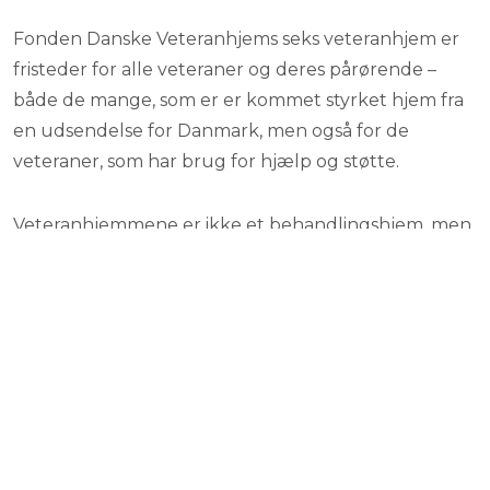
Fonden Danske Veteranhjems seks veteranhjem er
fristeder for alle veteraner og deres pårørende –
både de mange, som er er kommet styrket hjem fra
en udsendelse for Danmark, men også for de
veteraner, som har brug for hjælp og støtte.​
Veteranhjemmene er ikke et behandlingshjem, men
veteranhjemmene samarbejder og koordinerer med
især Veterancentret, de respektive regionale og
kommunale behandlingstilbud, samt private
aktører.
Fonden Danske Veteranhjem drives professionelt af
et sekretariat, men de seks veteranhjem drives af
lokalforeninger, der på basis af frivillighed,