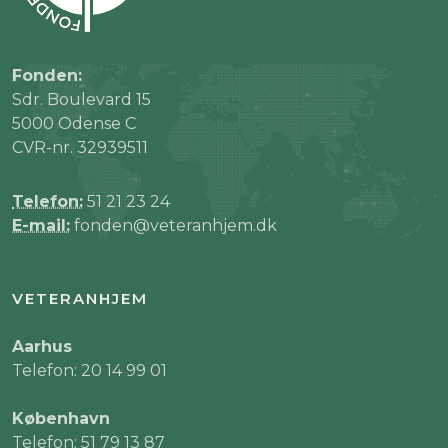
Fonden:
Sdr. Boulevard 15
5000 Odense C
CVR-nr. 32939511
Telefon:
51 21 23 24
E-mail:
fonden@veteranhjem.dk
VETERANHJEM
Aarhus
Telefon: 20 14 99 01
København
Telefon: 51 79 13 87