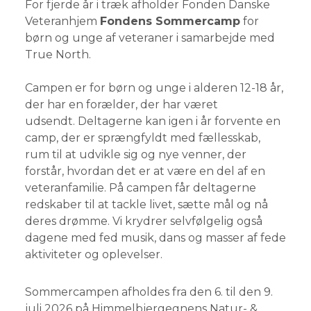
For fjerde år i træk afholder Fonden Danske
Veteranhjem
Fondens Sommercamp
for
børn og unge af veteraner i samarbejde med
True North.
Campen er for børn og unge i alderen 12-18 år,
der har en forælder, der har været
udsendt. Deltagerne kan igen i år forvente en
camp, der er sprængfyldt med fællesskab,
rum til at udvikle sig og nye venner, der
forstår, hvordan det er at være en del af en
veteranfamilie. På campen får deltagerne
redskaber til at tackle livet, sætte mål og nå
deres drømme. Vi krydrer selvfølgelig også
dagene med fed musik, dans og masser af fede
aktiviteter og oplevelser.
Sommercampen afholdes fra den 6. til den 9.
juli 2026 på
Himmelbjergegnens Natur- &