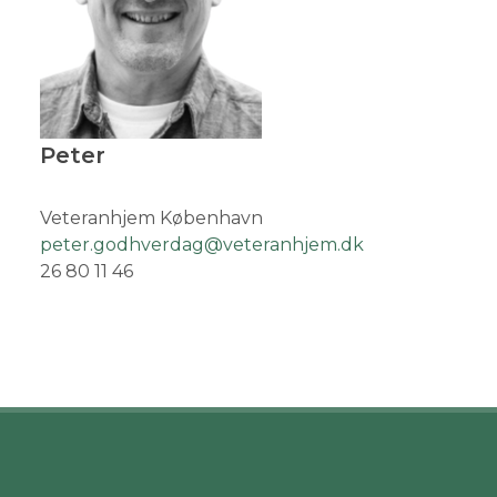
Peter
Veteranhjem København
peter.godhverdag@veteranhjem.dk
26 80 11 46