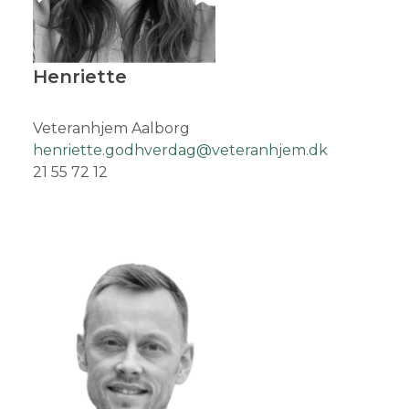
Henriette
Veteranhjem Aalborg
henriette.godhverdag@veteranhjem.dk
21 55 72 12