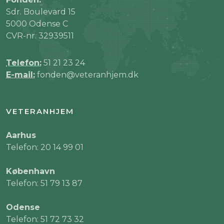
Sdr. Boulevard 15
5000 Odense C
CVR-nr. 32939511
Telefon:
51 21 23 24
E-mail:
fonden@veteranhjem.dk
VETERANHJEM
Aarhus
Telefon: 20 14 99 01
København
Telefon: 51 79 13 87
Odense
Telefon: 51 72 73 32