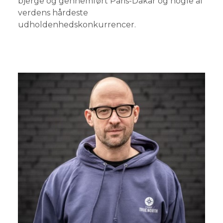
bjerge og gennemført Paris-Dakar og nogle af
verdens hårdeste
udholdenhedskonkurrencer.