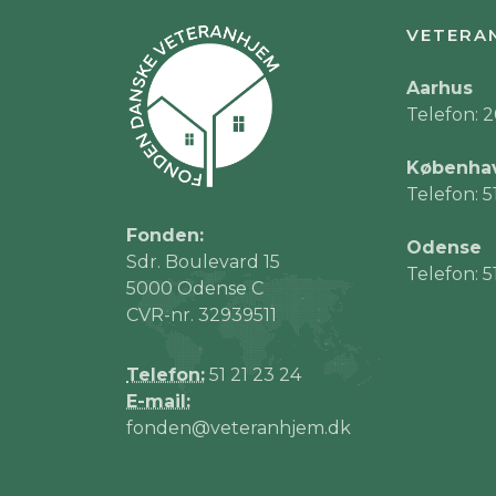
VETERA
Aarhus
Telefon: 2
Københa
Telefon: 5
Fonden:
Odense
Sdr. Boulevard 15
Telefon: 5
5000 Odense C
CVR-nr. 32939511
Telefon:
51 21 23 24
E-mail:
fonden@veteranhjem.dk