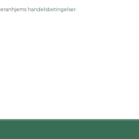
eteranhjems
handelsbetingelser
.