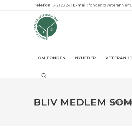
Telefon:
51 21 23 24 |
E-mail:
fonden@veteranhjem
OM FONDEN
NYHEDER
VETERANH
BLIV MEDLEM SOM
Veteranh