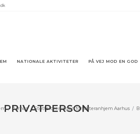
.dk
JEM
NATIONALE AKTIVITETER
PÅ VEJ MOD EN GOD
 PRIVATPERSON
jem
Aarhus
Støtteforeningen for Veteranhjem Aarhus
B